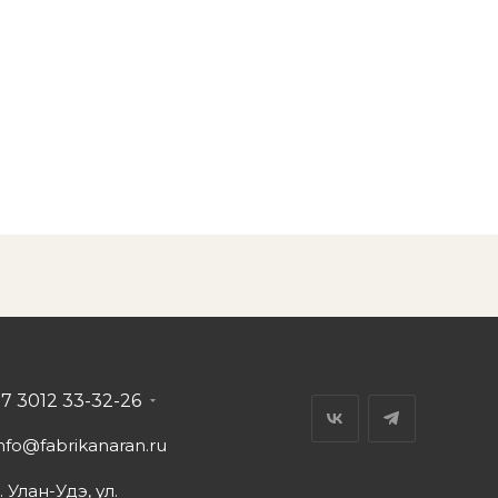
+7 3012 33-32-26
nfo@fabrikanaran.ru
. Улан-Удэ, ул.