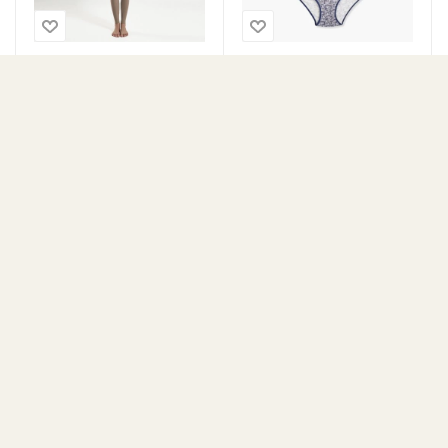
Комплект
Трусы женские 9
бесшовного
нательного белья
бежевый
Кальсоны женские
Бесшовный топ
(термобелье)
(бордовый)