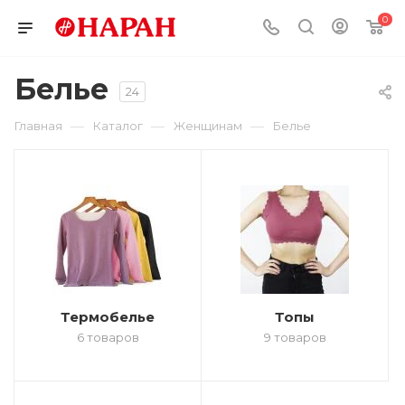
0
Белье
24
—
—
—
Главная
Каталог
Женщинам
Белье
Термобелье
Топы
6 товаров
9 товаров