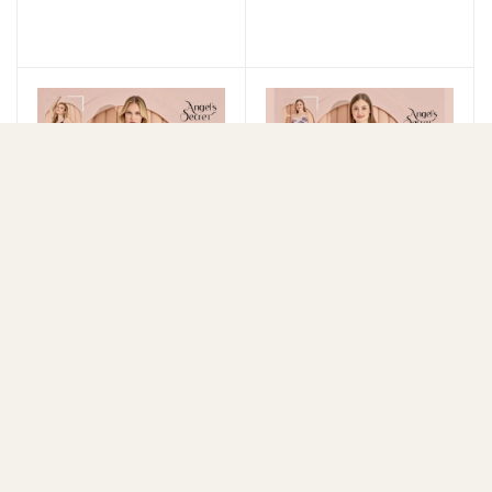
Сорочка женская 5
Комплект женский,
майка+шорты 4