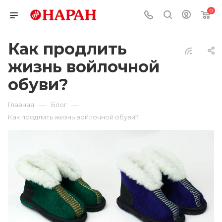
0
Как продлить
жизнь войлочной
обуви?
—
—
Главная
Блог
Как продлить жизнь войлочной обуви?