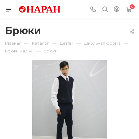
0
Брюки
—
—
—
—
Главная
Каталог
Детям
Школьная форма
—
Брюки мальч.
Брюки