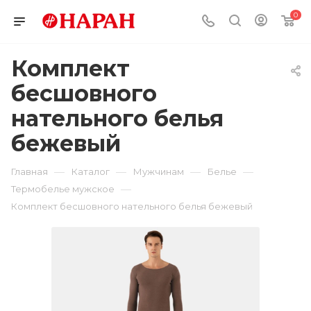
0
Комплект
бесшовного
нательного белья
бежевый
—
—
—
—
Главная
Каталог
Мужчинам
Белье
—
Термобелье мужское
Комплект бесшовного нательного белья бежевый