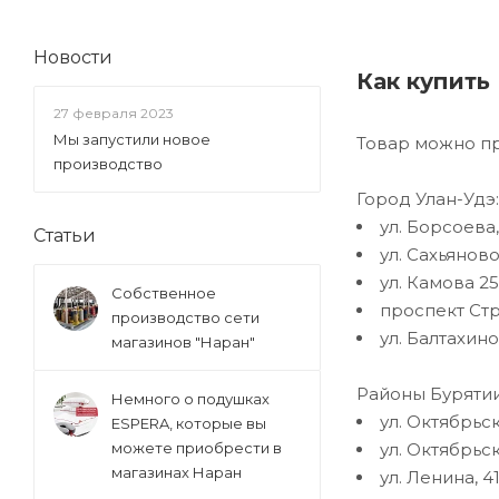
Новости
Как купить
27 февраля 2023
Мы запустили новое
Товар можно пр
производство
Город Улан-Удэ:
ул. Борсоева,
Статьи
ул. Сахьяново
ул. Камова 2
Собственное
проспект Стр
производство сети
ул. Балтахин
магазинов "Наран"
Районы Бурятии
Немного о подушках
ул. Октябрьск
ESPERA, которые вы
можете приобрести в
ул. Октябрьск
магазинах Наран
ул. Ленина, 41