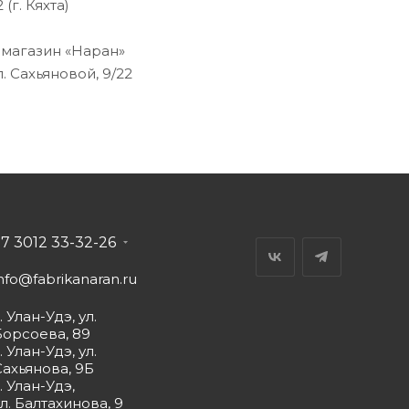
 (г. Кяхта)
магазин «Наран»
л. Сахьяновой, 9/22
+7 3012 33-32-26
nfo@fabrikanaran.ru
. Улан-Удэ, ул.
Борсоева, 89
. Улан-Удэ, ул.
Сахьянова, 9Б
. Улан-Удэ,
л. Балтахинова, 9