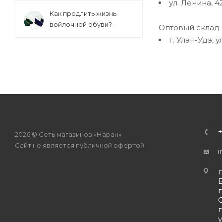
ул. Ленина, 42
Как продлить жизнь
войлочной обуви?
Оптовый склад-
г. Улан-Удэ, у
2026 © Сеть магазинов «Наран»
Сайт не является публичной офертой
i
г
г
г
у