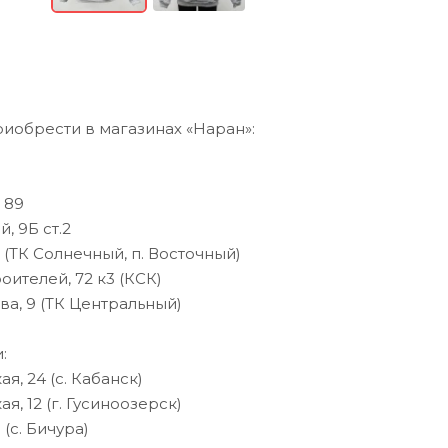
иобрести в магазинах «Наран»:
 89
й, 9Б ст.2
5 (ТК Солнечный, п. Восточный)
оителей, 72 к3 (КСК)
ова, 9 (ТК Центральный)
:
ая, 24 (с. Кабанск)
ая, 12 (г. Гусиноозерск)
 (с. Бичура)