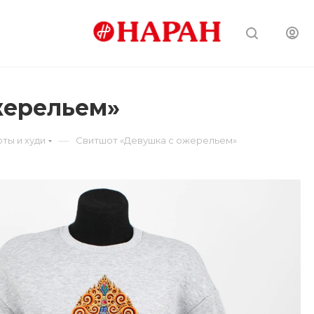
жерельем»
—
ты и худи
Свитшот «Девушка с ожерельем»